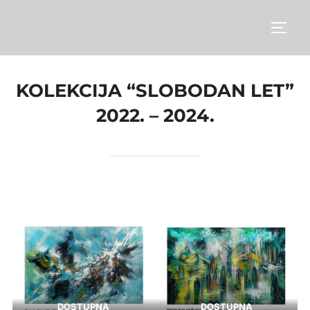
Skip
to
TOGG
content
KOLEKCIJA “SLOBODAN LET”
2022. – 2024.
DOSTUPNA
DOSTUPNA