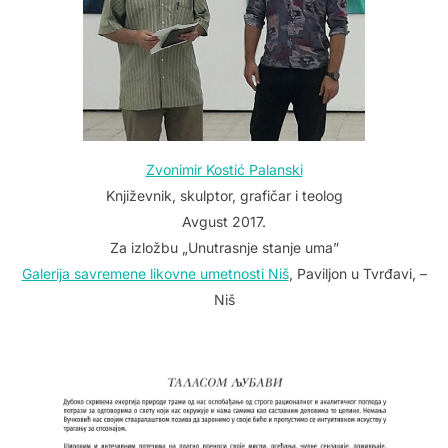
Zvonimir Kostić Palanski
Književnik, skulptor, grafičar i teolog
Avgust 2017.
Za izložbu „Unutrasnje stanje uma”
Galerija savremene likovne umetnosti Niš
, Paviljon u Tvrđavi, –
Niš