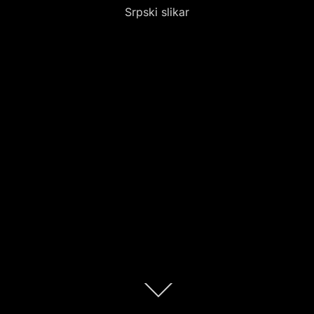
Srpski slikar
Scroll
down