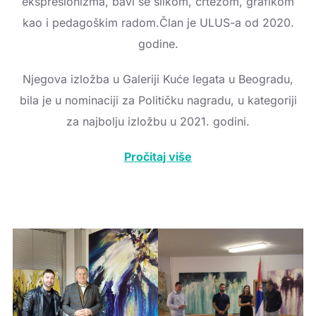
ekspresionizma, bavi se slikom, crtežom, grafikom
kao i pedagoškim radom.Član je ULUS-a od 2020.
godine.
Njegova izložba u Galeriji Kuće legata u Beogradu,
bila je u nominaciji za Političku nagradu, u kategoriji
za najbolju izložbu u 2021. godini.
Pročitaj više