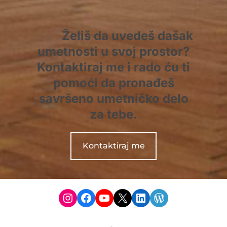
Želiš da uvedeš dašak
umetnosti u svoj prostor?
Kontaktiraj me i rado ću ti
pomoći da pronađeš
savršeno umetničko delo
za tebe.
Kontaktiraj me
Instagram
Facebook
YouTube
X
LinkedIn
WordPress