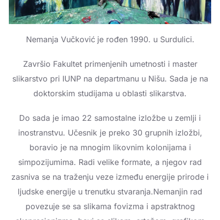
Nemanja Vučković
je rođen 1990. u Surdulici.
Završio Fakultet primenjenih umetnosti i master
slikarstvo pri IUNP na departmanu u Nišu. Sada je na
doktorskim studijama u oblasti slikarstva.
Do sada je imao 22 samostalne izložbe u zemlji i
inostranstvu. Učesnik je preko 30 grupnih izložbi,
boravio je na mnogim likovnim kolonijama i
simpozijumima. Radi velike formate, a njegov rad
zasniva se na traženju veze između energije prirode i
ljudske energije u trenutku stvaranja.Nemanjin rad
povezuje se sa slikama fovizma i apstraktnog