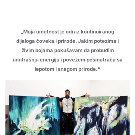
to
content
„Moja umetnost je odraz kontinuiranog
dijaloga čoveka i prirode. Jakim potezima i
živim bojama pokušavam da probudim
unutrašnju energiju i povežem posmatrača sa
lepotom i snagom prirode.“