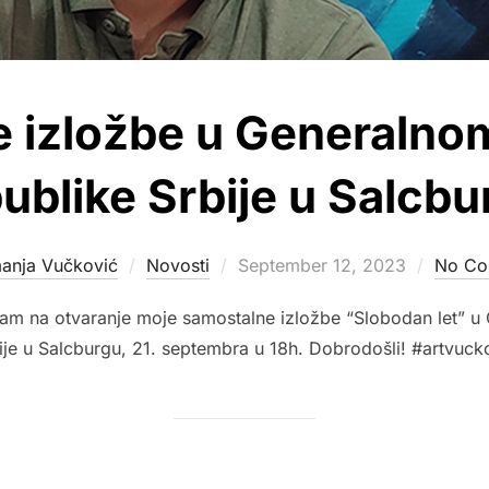
 izložbe u Generalno
ublike Srbije u Salcbu
Posted
anja Vučković
Novosti
September 12, 2023
No Co
on
vam na otvaranje moje samostalne izložbe “Slobodan let” u
ije u Salcburgu, 21. septembra u 18h. Dobrodošli! #artvuck