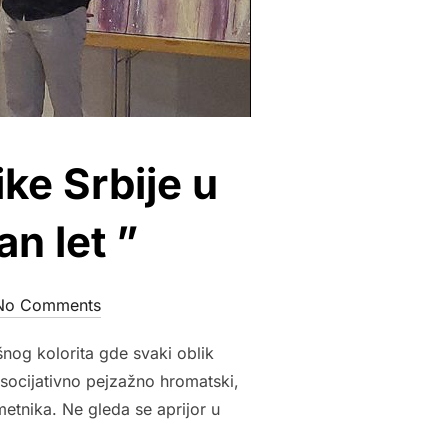
ke Srbije u
n let ”
No Comments
šnog kolorita gde svaki oblik
 asocijativno pejzažno hromatski,
metnika. Ne gleda se aprijor u