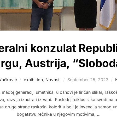
ralni konzulat Republi
rgu, Austrija, “Sloboda
Posted
Vučković
exhibition
,
Novosti
September 25, 2023
on
ađoj generaciji umetnika, u osnovi je liričan slikar, rasko
a, razvija iznutra i iz vani. Poslednji ciklus slika svodi na
sa druge strane raskošni kolorit u boji je invencija samog u
bogatstvu rečnika u njegovim motivima, …