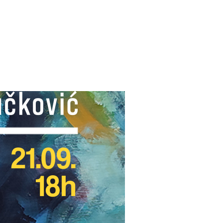
LAT REPUBLIKE SRBIJE U SALCBURGU, AUSTRIJA, “SLOBODAN 