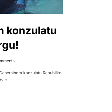
m konzulatu
rgu!
mments
 Generalnom konzulatu Republike
ovic