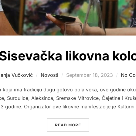
Sisevačka likovna kolo
Posted
anja Vučković
Novosti
September 18, 2023
No Co
on
 koja ima tradiciju dugu gotovo pola veka, ove godine okupi
e, Surdulice, Aleksinca, Sremske Mitrovice, Čajetine i Krušev
3 godine. Organizator ove likovne manifestacije je Kulturni 
“48. SISEVAČKA LIKOVN
READ MORE