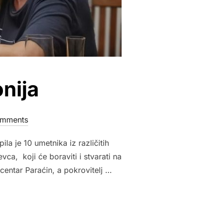
nija
mments
la je 10 umetnika iz različitih
ca, koji će boraviti i stvarati na
centar Paraćin, a pokrovitelj …
A KOLONIJA”