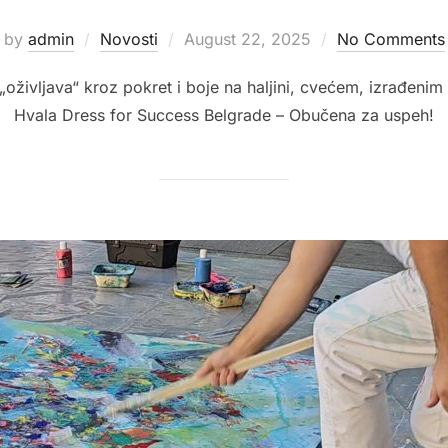
Posted
by
admin
Novosti
August 22, 2025
No Comments
on
ivljava“ kroz pokret i boje na haljini, cvećem, izrađenim o
Hvala Dress for Success Belgrade – Obučena za uspeh!