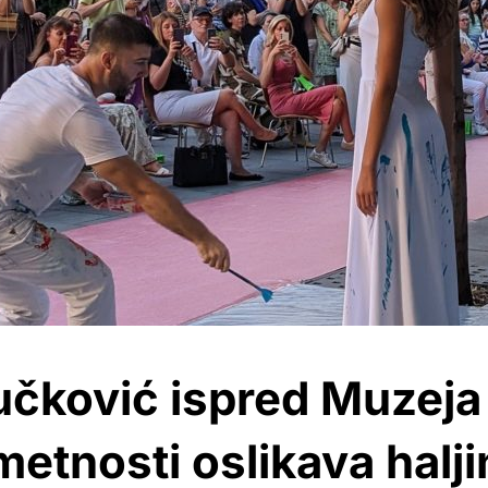
čković ispred Muzeja
metnosti oslikava halji