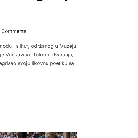
 Comments
odu i sliku“, održanog u Muzeju
nje Vučkovića. Tokom otvaranja,
egrisao svoju likovnu poetiku sa
E UMETNOSTI BEOGRAD, “IMPULS PRIRODE””