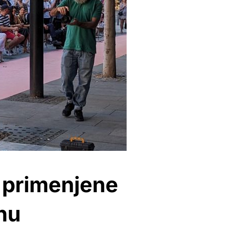
 primenjene
nu