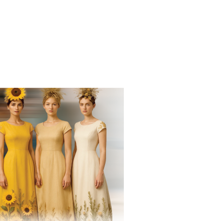
VUČKOVIĆA ISPRED MUZEJA PRIMENJENIH UMETNOSTI U BE