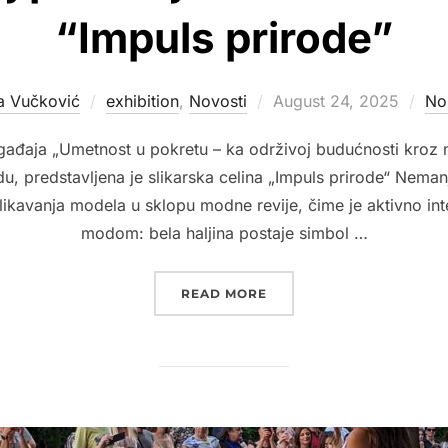
“Impuls prirode”
Posted
a Vučković
exhibition
,
Novosti
August 24, 2025
No
on
đaja „Umetnost u pokretu – ka održivoj budućnosti kroz m
u, predstavljena je slikarska celina „Impuls prirode“ Nema
ikavanja modela u sklopu modne revije, čime je aktivno int
modom: bela haljina postaje simbol …
“2025.MUZEJ PRIMENJEN
READ MORE