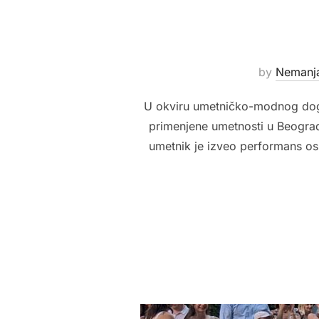
by
Nemanj
U okviru umetničko-modnog doga
primenjene umetnosti u Beograd
umetnik je izveo performans osl