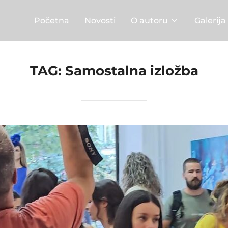
Početna
Novosti
O autoru
Galerija
TAG:
Samostalna izložba