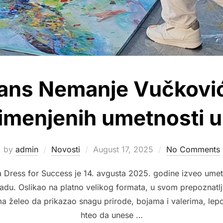
ans Nemanje Vučković
imenjenih umetnosti 
Posted
by
admin
Novosti
August 17, 2025
No Comments
on
 Dress for Success je 14. avgusta 2025. godine izveo ume
du. Oslikao na platno velikog formata, u svom prepoznatlj
 želeo da prikazao snagu prirode, bojama i valerima, lepot
hteo da unese …