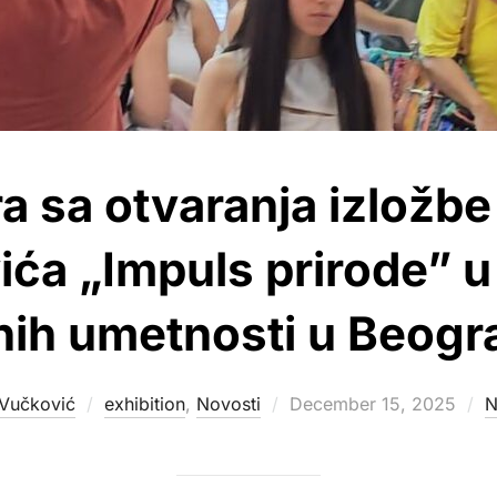
a sa otvaranja izložb
ća „Impuls prirode” 
nih umetnosti u Beogr
Posted
Vučković
exhibition
,
Novosti
December 15, 2025
N
on