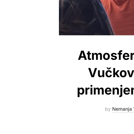
Atmosfer
Vučkovi
primenje
by
Nemanja 