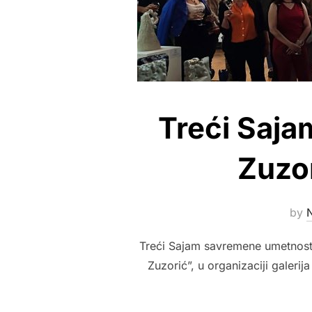
Treći Saja
Zuzor
by
Treći Sajam savremene umetnosti
Zuzorić”, u organizaciji galerija