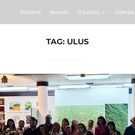
Početna
Novosti
O autoru
Galerija
TAG:
ULUS