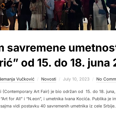
m savremene umetnosti
ić” od 15. do 18. juna
Posted
Nemanja Vučković
Novosti
July 10, 2023
No Comm
on
 (Contemporary Art Fair) je bio održan od 15. do 18. juna,
 “Art for All” i “N.eon”, i umetnika Ivana Kocića. Publika je im
sajma vidi postavku 40 savremenih umetnika iz cele Srbije.