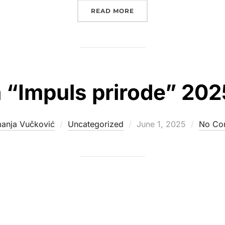
“PERFORMANS NEMANJE 
READ MORE
a “Impuls prirode” 202
Posted
anja Vučković
Uncategorized
June 1, 2025
No Co
on