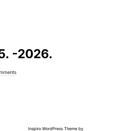
VUČKOVIĆ U METROPOL PLACE U BEOGRADU”
5. -2026.
mments
Inspiro WordPress Theme by
WPZOOM