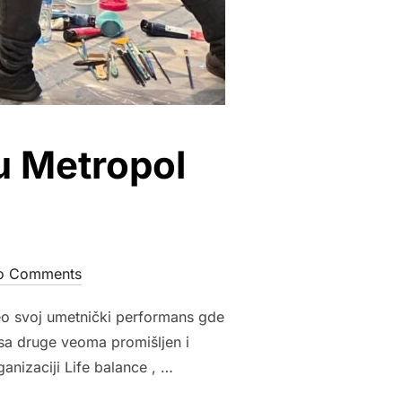
u Metropol
o Comments
eo svoj umetnički performans gde
e sa druge veoma promišljen i
anizaciji Life balance , …