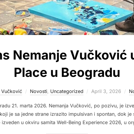
s Nemanje Vučković 
Place u Beogradu
Posted
 Vučković
Novosti
,
Uncategorized
April 3, 2026
N
on
radu 21. marta 2026. Nemanja Vučković, po pozivu, je izv
koji je sa jedne strane izrazito impulsivan i spontan, dok j
 izveden u okviru samita Well-Being Experience 2026, u org