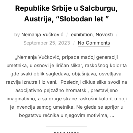
Republike Srbije u Salcburgu,
Austrija, “Slobodan let ”
Poste
by
Nemanja Vučković
exhibition
,
Novosti
on
September 25, 2023
No Comments
„Nemanja Vučković, pripada mađoj generaciji
umetnika, u osnovi je liričan slikar, raskošnog kolorita
gde svaki oblik sagledava, objašnjava, osvetljava,
razvija iznutra i iz vani. Poslednji ciklus slika svodi na
asocijativno pejzažno hromatski, prestavljeno
imaginativno, a sa druge strane raskošni kolorit u boji
je invencija samog umetnika. Ne gleda se aprijor u
bogatstvu rečnika u njegovim motivima, …
“2023. GENERALNI KONZU