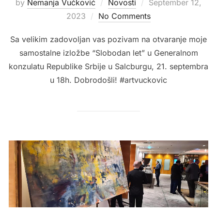
Posted
by
Nemanja Vučković
Novosti
September 12,
on
2023
No Comments
Sa velikim zadovoljan vas pozivam na otvaranje moje
samostalne izložbe “Slobodan let” u Generalnom
konzulatu Republike Srbije u Salcburgu, 21. septembra
u 18h. Dobrodošli! #artvuckovic