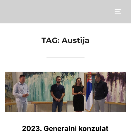
Skip
to
TOGG
content
TAG:
Austija
2023. Generalni konzulat