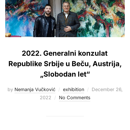
2022. Generalni konzulat
Republike Srbije u Beču, Austrija,
„Slobodan let“
Posted
by
Nemanja Vučković
exhibition
December 26,
on
2022
No Comments