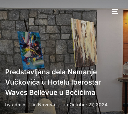
Skip
to
TOGG
content
Predstavljana dela Nemanje
Vučkovića u Hotelu Iberostar
Waves Bellevue u Bečićima
Posted
by
admin
in
Novosti
on
October 27, 2024
on